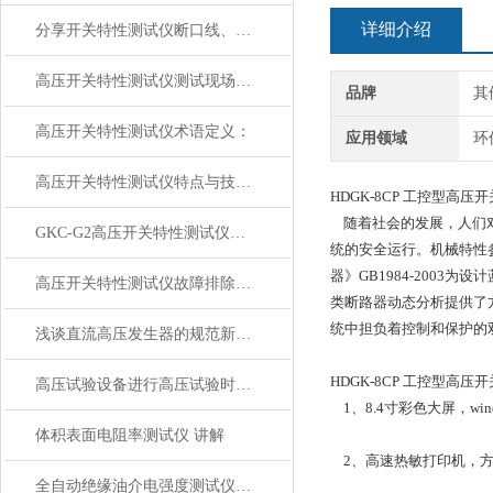
详细介绍
分享开关特性测试仪断口线、合分闸控制、传感器安装方式
高压开关特性测试仪测试现场常见技术问题及处理办法：
品牌
其
高压开关特性测试仪术语定义：
应用领域
环
高压开关特性测试仪特点与技术参数
HDGK-8CP 工控型高
随着社会的发展，人们对
GKC-G2高压开关特性测试仪【上海康登电气】简介
统的安全运行。机械特性
器》GB1984-2003
高压开关特性测试仪故障排除方法
类断路器动态分析提供了
统中担负着控制和保护的
浅谈直流高压发生器的规范新趋势
HDGK-8CP 工控型高
高压试验设备进行高压试验时应该注意哪些事项?
1、8.4寸彩色大屏，w
体积表面电阻率测试仪 讲解
2、高速热敏打印机，方
全自动绝缘油介电强度测试仪【上海康登电气】概述