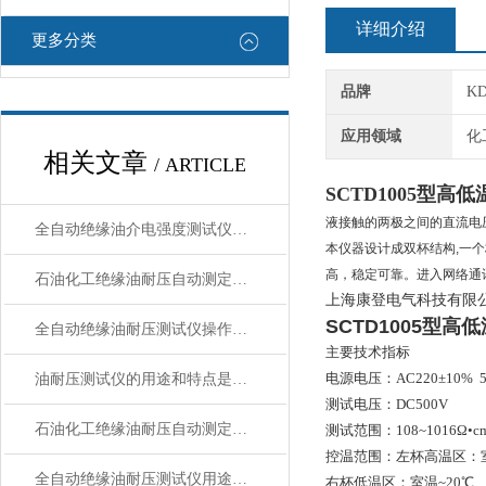
详细介绍
更多分类
品牌
K
应用领域
化
相关文章
/ ARTICLE
SCTD1005型
液接触的两极之间的直流电
全自动绝缘油介电强度测试仪使用注意事项故障排除
本仪器设计成双杯结构,一
高，稳定可靠。进入网络通
石油化工绝缘油耐压自动测定仪 性能特点
上海康登电气科技有限
SCTD1005型
全自动绝缘油耐压测试仪操作使用方法
主要技术指标
电源电压：AC220±10% 5
油耐压测试仪的用途和特点是什么？
测试电压：DC500V
石油化工绝缘油耐压自动测定仪仪器特点
测试范围：108~1016Ω•c
控温范围：左杯高温区：室
全自动绝缘油耐压测试仪用途与特点
右杯低温区：室温~20℃