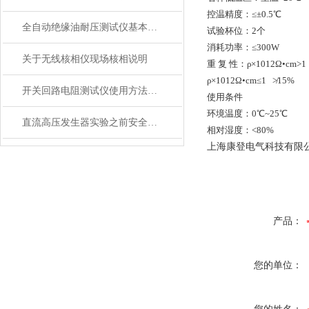
控温精度：≤±0.5℃
全自动绝缘油耐压测试仪基本原理
试验杯位：2个
消耗功率：≤300W
关于无线核相仪现场核相说明
重 复 性：ρ×1012Ω•cm>1
ρ×1012Ω•cm≤1 ≯15%
开关回路电阻测试仪使用方法和注意事项
使用条件
环境温度：0℃~25℃
直流高压发生器实验之前安全注意事项
相对湿度：<80%
上海康登电气科技有限
产品：
您的单位：