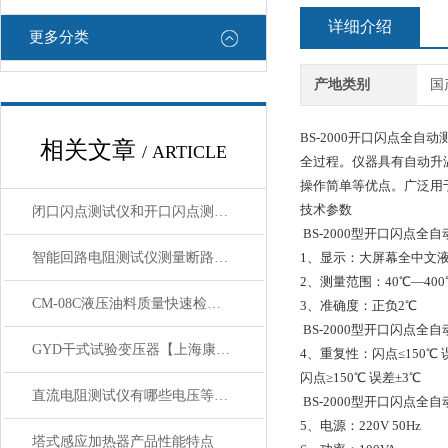
详细介绍
更多分类
产地类别
国
BS-2000开口闪点全自
相关文章
/ ARTICLE
全过程。仪器具有自动升
操作简单等优点。广泛用
技术参数
闭口闪点测试仪和开口闪点测试仪的区别
BS-2000型开口闪点全
智能回路电阻测试仪测量断路器接触电阻测量方法
1、显示：大屏幕全中文
2、测量范围：40℃—400
CM-08C液压油料质量快速检定电导仪 的详细介绍
3、准确度：正负2℃
BS-2000型开口闪点全
GYD干式试验变压器【上海康登电气科技有限公司】
4、重复性：闪点≤150℃ 
闪点≥150℃ 误差±3℃
直流电阻测试仪有哪些电压等级?如何选择型号
BS-2000型开口闪点全
5、电源：220V 50Hz
塔式感应加热器产品性能特点