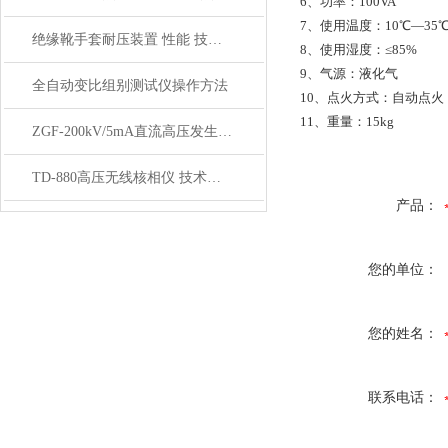
6、功率：100VA
7、使用温度：10℃—35
绝缘靴手套耐压装置 性能 技术参数
8、使用湿度：≤85%
9、气源：液化气
全自动变比组别测试仪操作方法
10、点火方式：自动点火
11、重量：15kg
ZGF-200kV/5mA直流高压发生器 简介
TD-880高压无线核相仪 技术特点
产品：
您的单位：
您的姓名：
联系电话：