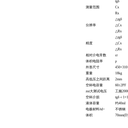
tgδ
测量范围
Cx
Rx
△tgδ
分辨率
△Cx
△Rx
△tgδ
精度
△Cx
△Rx
相对介电常数
εr
体积电阻率
ρ
外形尺寸
450×31
重量
18kg
高低压之间距离
2mm
空杯电容量
60±2PF
zui大测试电压
工频200
空杯介损
tgδ＜1×1
液体容量
约40ml
电极材料/td>
不锈钢
体积
70mm(D