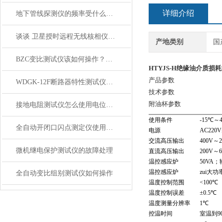
详细介绍
地下管线探测仪的频率受什么影响
谈谈 卫星授时远程无线核相仪 特点
产地类别
国
BZC变比测试仪该如何操作？看这里
HTYJS-H绝缘油介质损
产品参数
WDGK-12F断路器特性测试仪仪器特点技术
技术参数
附油杯参数
接地电阻测试仪怎么使用电位下降法
使用条件
-15℃～
全自动开闭口闪点测定仪使用方法及操作步骤
电源
AC220
交流高压输出
400V～2
微机继电保护测试仪的故障处理
直流高压输出
200V～6
温控感应炉
50VA
温控感应炉
zui大功
全自动变比组别测试仪如何操作
温度控制范围
<100℃
温度控制误差
±0.5℃
温度测量分辨率
1℃
控温时间
室温到90