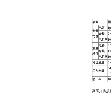
参数
指
电容
1
测量
介损
0
范围
电阻率
1
电容
0
测量
介损
1%
精度
电阻率
1
环境温度
0
A
工作电源
（
功 率
1
高压介质损