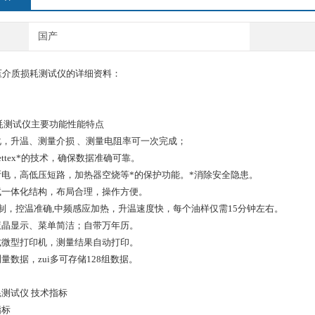
国产
0高压介质损耗测试仪的详细资料：
耗测试仪主要功能性能特点
动化，升温、测量介损 、测量电阻率可一次完成；
Tettex*的技术，确保数据准确可靠。
盖断电，高低压短路，加热器空烧等*的保护功能。*消除安全隐患。
测试一体化结构，布局合理，操作方便。
温度控制，控温准确,中频感应加热，升温速度快，每个油样仅需15分钟左右。
光液晶显示、菜单简洁；自带万年历。
板式微型打印机，测量结果自动打印。
测量数据，zui多可存储128组数据。
测试仪 技术指标
指标