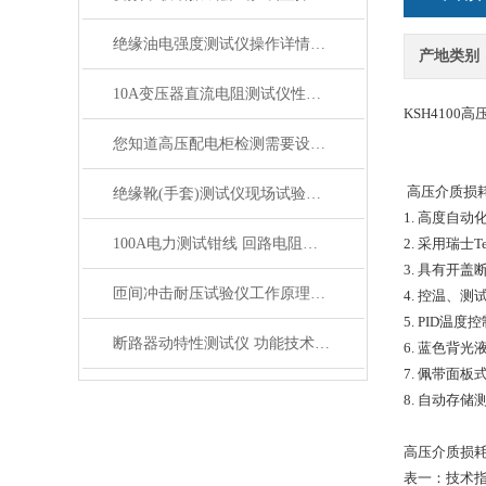
绝缘油电强度测试仪操作详情步骤指导书
产地类别
10A变压器直流电阻测试仪性能参数特点
KSH410
您知道高压配电柜检测需要设备具体有哪些？
高压介质损
绝缘靴(手套)测试仪现场试验操作方法
1. 高度自
100A电力测试钳线 回路电阻测试仪导线 100A大电流线夹子
2. 采用瑞士
3. 具有开
匝间冲击耐压试验仪工作原理​及试验判断方法
4. 控温、
5. PID
断路器动特性测试仪 功能技术参数
6. 蓝色背
7. 佩带面
8. 自动存储
高压介质损耗
表一：技术