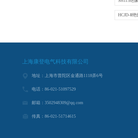
上海康登电气科技有限公司
地址：上海市普陀区金通路1118弄6号
电话：86-021-51097529
邮箱：3502948309@qq.com
传真：86-021-51714615