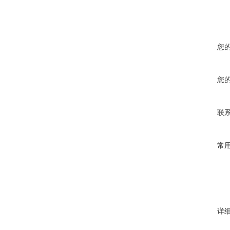
您
您
联
常
详