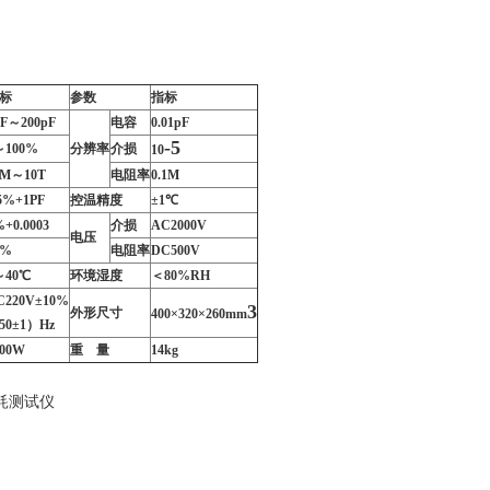
标
参数
指标
pF～200pF
电容
0.01pF
-5
～100%
分辨率
介损
10
0M～10T
电阻率
0.1M
.5%+1PF
控温精度
±1℃
+0.0003
介损
AC2000V
电压
0%
电阻率
DC500V
～40℃
环境湿度
＜80%RH
C220V±10%
3
外形尺寸
400×320×260mm
50±1）Hz
000W
重 量
14kg
耗测试仪