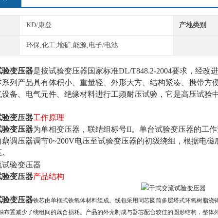
KD/康登
产地类别
环保,化工,地矿,能源,电子/电池
试验变压器
是按试验变压器国家标准DL/T848.2-2004要求
本系列产品具有体积小、重量轻、外形大方、结构紧凑、携带方
气设备、电气元件、绝缘材料进行工频耐压试验，它是高压试验
试验变压器
工作原理
试验变压器
为单相变压器，联结组标号
II
。单台试验变压器的工作
自藕调压器调节
0~200V
电压至试验变压器的初级绕组，根据电磁
压。
试验变压器
产品结构
试验变压器
铁芯由单框式铁氧体材料组成。线包采用同芯圆筒多层塔式环氧树脂浇
轴布置减少了绕组间的藕合损耗。产品的外壳制成与器芯配合较佳的圆形结构，整体