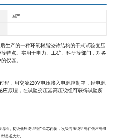
国产
，经改进后生产的一种环氧树脂浇铸结构的干式试验变压
便等特点。实用于电力、工矿、科研等部门，对各
中的仪器。
过程，用交流
220V电压
接入电源控制箱，经电源
感应原理，在试验变压器高压绕组可获得试验所
铸结构，初级低压绕组绕在铁芯内侧，次级高压绕组绕在低压绕组
外型美观大方。