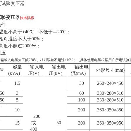
试验变压器
技术指标
条件
不高于+40℃、不低于—20℃；
湿度不大于90%；
不超过2000米；
电压
入电压为工频220V、相对误差不超过±10%；（具体使用电压根据用户所定试验
容量
输入电
输出电
输出电
号
外形尺寸(mm)
(kVA)
压(V)
压(kV)
流(mA)
-
1.5
30
260×240×450
50
3
60
330×280×510
50
5
100
330×280×510
-
10
200
360×350×850
200
-
或
50
15
300
360×350×950
400