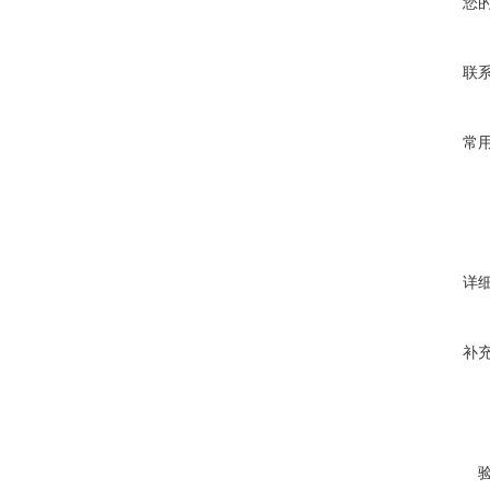
您
联
常
详
补