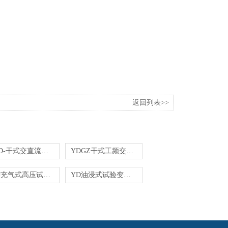
返回列表>>
GYD-干式交直流试验变压器
YDGZ干式工频交流试验变压器
YDJ充气式高压试验变压器
YD油浸式试验变压器