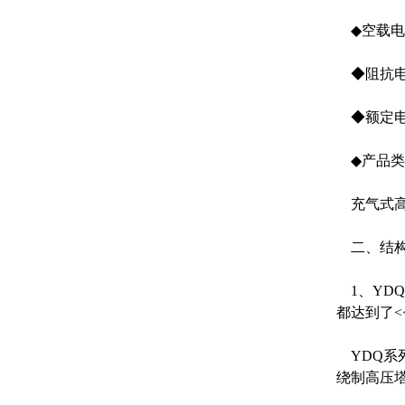
◆空载电
◆阻抗电
◆额定电
◆产品类
充气式高
二、结
1、YD
都达到了<<
YDQ系
绕制高压