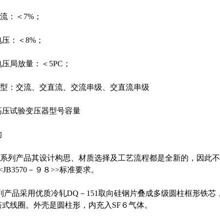
流：＜7%；
压：＜8%；
压局放量：＜5PC；
型：交流、交直流、交流串级、交直流串级
压试验变压器型号容量
构
Q系列产品其设计构思、材质选择及工艺流程都是全新的，因此
JB3570－９８>>标准要求。
列产品采用优质冷轧DQ－151取向硅钢片叠成多级圆柱框形铁芯
塔式线圈。外壳是圆柱形，内充入SF６气体。