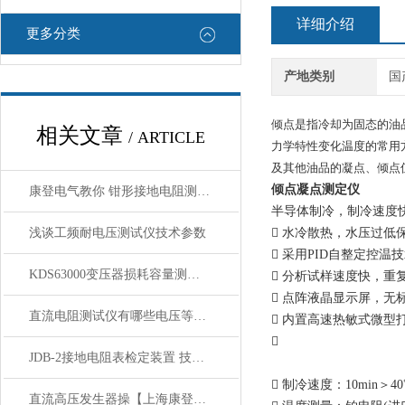
详细介绍
更多分类
产地类别
国
倾点是指冷却为固态的油
相关文章
/ ARTICLE
力学特性变化温度的常用方法
及其他油品的凝点、倾点
倾点凝点测定仪
康登电气教你 钳形接地电阻测试仪现场应用
半导体制冷，制冷速度
浅谈工频耐电压测试仪技术参数
 水冷散热，水压过低
 采用PID自整定控温
KDS63000变压器损耗容量测试仪 功能特点
 分析试样速度快，重
 点阵液晶显示屏，无
直流电阻测试仪有哪些电压等级?如何选择型号
 内置高速热敏式微

JDB-2接地电阻表检定装置 技术参数
 制冷速度：10min＞4
直流高压发生器操【上海康登电气】