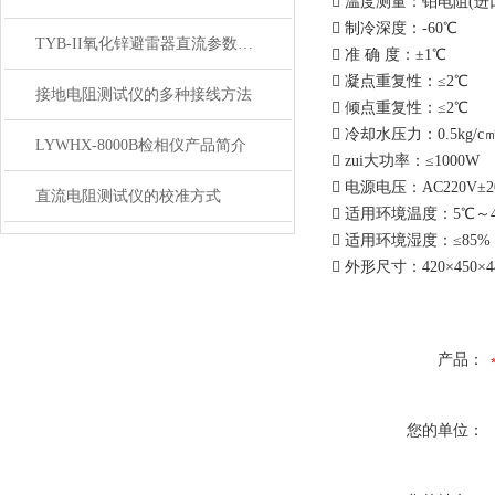
 温度测量：铂电阻(进口*
 制冷深度：-60℃
TYB-II氧化锌避雷器直流参数测试仪适性能特点
 准 确 度：±1℃
 凝点重复性：≤2℃
接地电阻测试仪的多种接线方法
 倾点重复性：≤2℃
 冷却水压力：0.5kg/c
LYWHX-8000B检相仪产品简介
 zui大功率：≤1000W
 电源电压：AC220V±2
直流电阻测试仪的校准方式
 适用环境温度：5℃～
 适用环境湿度：≤85% 
 外形尺寸：420×450×
产品：
您的单位：