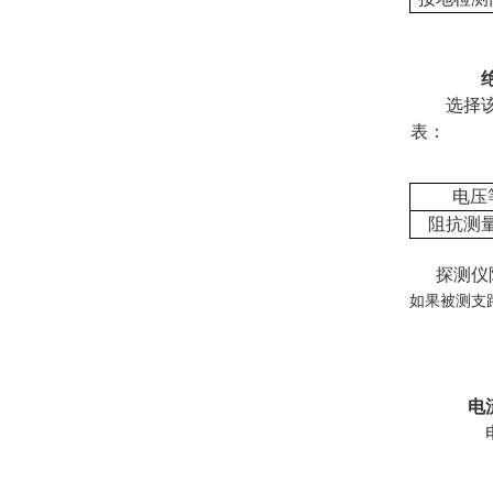
选择
表：
电压
阻抗测量
探测仪阻
如果被测支
电