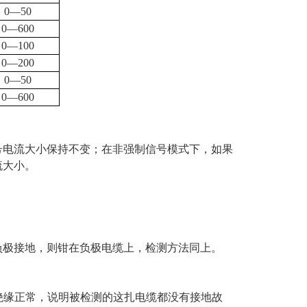
0
—
50
0
—
600
0
—
100
0
—
200
0
—
50
0
—
600
号电流大小保持不变；在非强制信号模式下，如果
流大小。
负极接地，则钳在负极电缆上，检测方法同上。
绝缘正常，说明被检测的这扎电缆都没有接地故