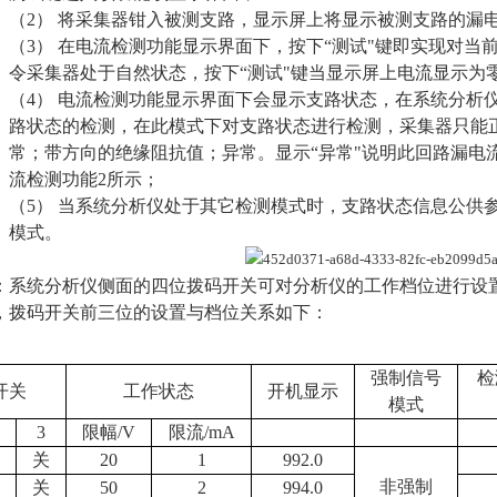
（2）
将采集器钳入被测支路，显示屏上将显示被测支路的漏
（3）
在电流检测功能显示界面下，按下
“测试"键即实现对当
令采集器处于自然状态，按下“测试"键当显示屏上电流显示为
（4）
电流检测功能显示界面下会显示支路状态，在系统分析
路状态的检测，在此模式下对支路状态进行检测，采集器只能
常；带方向的绝缘阻抗值；异常。显示“异常"说明此回路漏电
流检测功能
2
所示；
（5）
当系统分析仪处于其它检测模式时，支路状态信息公供
模式。
：系统分析仪侧面的四位拨码开关可对分析仪的工作档位进行设
，拨码开关前三位的设置与档位关系如下：
强制信号
检
开关
工作状态
开机显示
模式
3
限幅
/V
限流
/mA
关
20
1
992.0
非强制
关
50
2
994.0