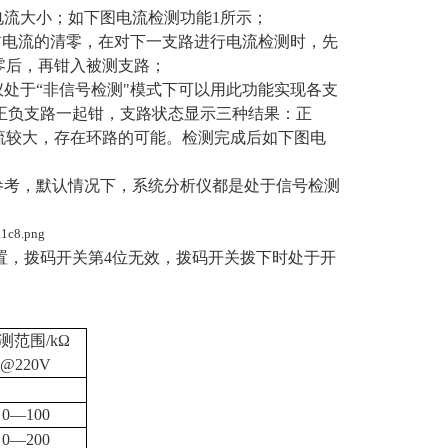
电流大小；如下图电流检测功能
1
所示；
前电流的清零，在对下一支路进行电流检测时，先
零后，再钳入被测支路；
仪处于
“非信号检测"模式下可以用此功能实现各支
正负支路一起钳，支路状态显示三种结果：正
流较大，存在环路的可能。检测完成后如下图电
参考，默认情况下，系统分析仪都是处于信号检测
置，拨码开关第
4
位无效，拨码开关拨下时处于开
测范围
/k
Ω
@220V
0
—
100
0
—
200