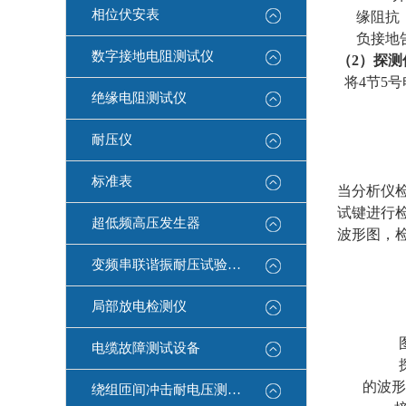
相位伏安表
缘阻抗
负接地
数字接地电阻测试仪
（
2
）
探测
将
4
节
5
号
绝缘电阻测试仪
耐压仪
标准表
当分析仪
试键进行
超低频高压发生器
波形图，
变频串联谐振耐压试验装置
局部放电检测仪
电缆故障测试设备
的波形
绕组匝间冲击耐电压测试仪