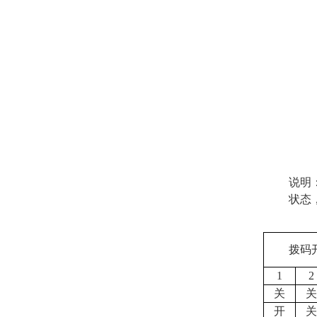
说明
状态
拨码
1
2
关
关
开
关