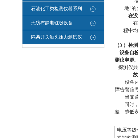
地"的
石油化工类检测仪器系列
在没
无纺布静电驻极设备
在
程中均
隔离开关触头压力测试仪
（
3
）检测
设备自
测仪电源
探测仪共
故
设备
障告警信
当支
同时
差，越低
电压等级
接地检测