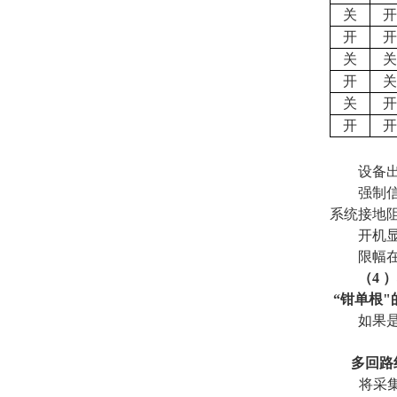
关
开
开
开
关
关
开
关
关
开
开
开
设备
强制
系统接地
开机
限幅
（
4
）
“钳单根
如果
多回路
将采