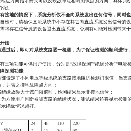
接地点方向指示箭头可以反映故障点相对测试点的方向，具体判
介绍。
有接地的情况下，系统分析仪不会向系统发出任何信号，同时也
自检时，请确保直流系统中不存在其它向直流系统发出信号的
需将存在信号源的设备退出直流系统，否则有可能对检测带来干
开始
检通过后，即可对系统支路逐一检测，为了保证检测的顺利进行
。
有三项功能可供用户使用，分别是
“故障探测"“绝缘分析"“电
障探测功能
内部设定了不同电压等级系统的支路接地阻抗检测门限值，当支
号，并告之接地故障点方向；
路绝缘故障大于该门限值时，检测结果显示非接地信号；
，为方便用户判断被测支路的绝缘状况，测试结果还将显示检测
表示绝缘情况越好。
/V
24
48
110
220
门限值
/K
Ω
7
15
30
60