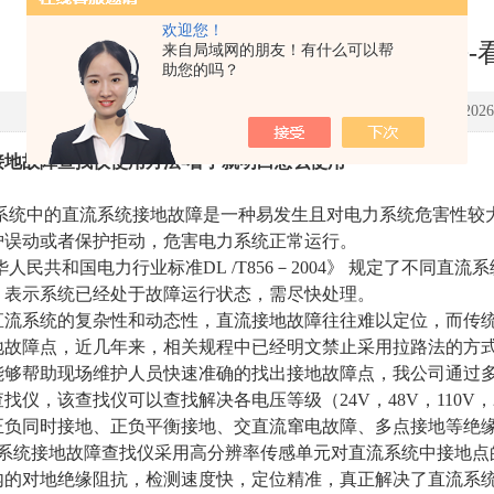
欢迎您！
直流系统接地故障查找仪使用方法-
来自局域网的朋友！有什么可以帮
助您的吗？
点击次数：156 更新更新时间：2026-0
接地故障查找仪使用方法-看了就明白怎么使用
系统中的直流系统
接地故障是一
种易发
生且对电力系统危害性较
护误动或者保护拒动，危害电力系统正常运行。
华人民共和国电力行业标准
DL
/
T856－2004》
规定了不同直流系
，表示系统已经处于故障运行状态，需尽快处理。
直流系统的复杂性和动态性，直流接地故障往往难以定位，而传
地故障点，近几年来，相关规程中已经明文禁止采用拉路法的方
能够帮助现场维护人员快速准确的找出接地故障点，我公司通过
查找仪，该查找仪可以查找解决各电压等级（
24V
，
48V
，
110V
，
正负同时接地、正负平衡接地、交直流窜电故障、多点接地等绝
系统接地故障查找仪采用高分辨率传感单元对直流系统中接地点
内的对地绝缘阻抗，检测速度快，定位精准，
真正解决了直流系