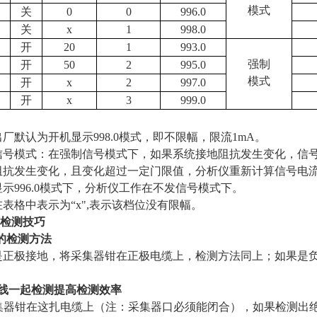
模式
关
0
0
996.0
关
x
1
998.0
开
20
1
993.0
强制
开
50
2
995.0
模式
开
x
2
997.0
开
x
3
999.0
出厂默认为开机显示
998.0
模式，即不限幅，限流
1mA
。
信号模式：在强制信号模式下，如果系统接地阻抗发生变化，信
阻抗发生变化，且变化超过一定门限值，分析仪重新计算信号电
显示
996.0
模式下，分析仪工作在不发信号模式下。
在表格中表示为
“
x
"
,
表示该档位没有限幅。
检测技巧
"的检测方法
是正极接地，将采集器钳在正极电缆上，检测方法同上；如果是
线一起检测提高检测效率
集器钳在这扎电缆上（注：采集器口必须能闭合），如果检测出