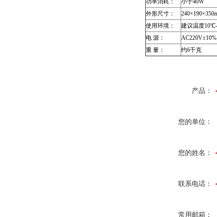
功率消耗：
小于
40W
外形尺寸：
240×190×350
使用环境：
建议温度
10
℃
电
源：
AC220V±10%
重
量：
约
6
千克
产品：
您的单位：
您的姓名：
联系电话：
常用邮箱：