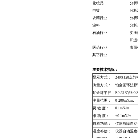
化妆品
分析
电镀
分析
农药行业
分析
涂料
分析
石油行业
变压
和运
医药行业
表面
其它行业
主要技术指标：
显示方式：
240X128
点阵
测量方式：
铂金圆环法原
铂金环半径：
R9.55
铂丝
r0.
测量范围：
0-200mN/m.
灵 敏 度：
0.1mN/m
准 确 度：
±0.1mN/m
自检功能：
仪器故障自动
温度补偿：
仪器自动温度