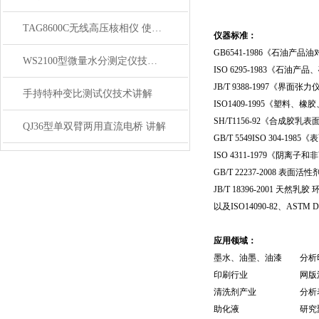
TAG8600C无线高压核相仪 使用方法
仪器标准：
GB6541-1986
《石油产品油
WS2100型微量水分测定仪技术参数
ISO 6295-1983
《石油产品、
JB/T 9388-1997
《界面张力
手持特种变比测试仪技术讲解
ISO1409-1995
《塑料、橡胶
SH/T1156-92
《合成胶乳表
QJ36型单双臂两用直流电桥 讲解
GB/T 5549ISO 304-1985
《表
ISO 4311-1979
《阴离子和非
GB/T 22237-2008
表面活性
JB/T 18396-2001
天然乳胶
以及
ISO14090-82
、
ASTM D
应用领域：
墨水、油墨、油漆
分析
印刷行业
网版
清洗剂产业
分析
助化液
研究