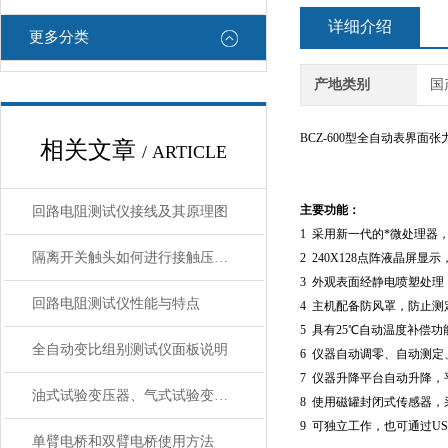
详细介绍
更多分类
产地类别
国
BCZ-600
型全自动表界面张
相关文章
/ ARTICLE
主要功能：
回路电阻测试仪接线及其原理图
1
采用新一代的*微处理器
隔离开关触头如何进行接触压力的测量
2 240X128
点阵液晶屏显示
3
外观表面经静电喷塑处理
回路电阻测试仪性能与特点
4
主机配备防风罩，防止测
5
具有
25
℃自动温度补偿功
全自动变比组别测试仪面板说明
6
仪器自动调零、自动测定
7
仪器升降平台自动升降，
油式试验变压器、气式试验变压器和干式试验变压器有什么区别
8
使用磁罐封闭式传感器，
9
可独立工作，也可通过
US
单臂电桥和双臂电桥使用方法