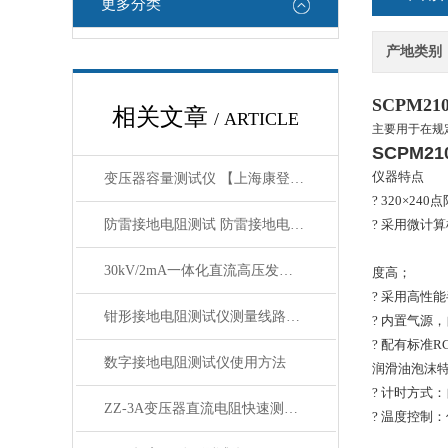
更多分类
产地类别
SCPM2
相关文章
/ ARTICLE
主要用于在规
SCPM
仪器特点
变压器容量测试仪 【上海康登电气】概述
? 320×2
防雷接地电阻测试 防雷接地电阻测试方法
? 采用微计
30kV/2mA一体化直流高压发生器主要技术参数及配置
度高；
? 采用高性
钳形接地电阻测试仪测量线路杆塔接地使用方法
? 内置气源
? 配有标准
数字接地电阻测试仪使用方法
润滑油泡沫
? 计时方式
ZZ-3A变压器直流电阻快速测试仪性能技术特点
? 温度控制：