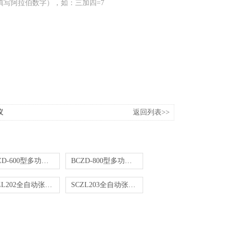
填写阿拉伯数字），如：三加四=7
仪
返回列表>>
BCZD-600型多功能脱气振荡仪
BCZD-800型多功能脱气振荡仪
SCZL202全自动张力测定仪
SCZL203全自动张力测定仪