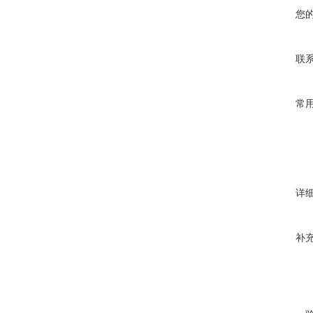
您
联
常
详
补