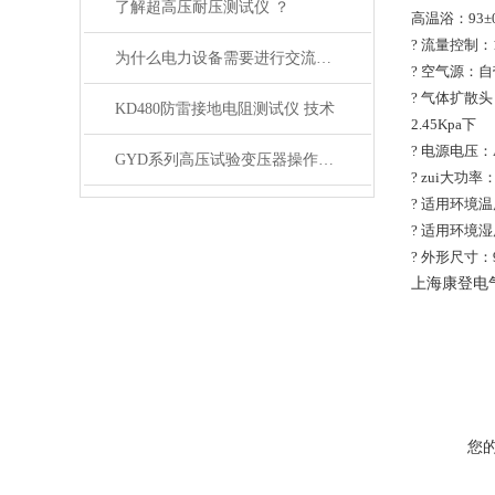
了解超高压耐压测试仪 ？
高温浴：93±0
? 流量控制：
为什么电力设备需要进行交流耐压测试？
? 空气源：自
? 气体扩散头：
KD480防雷接地电阻测试仪 技术
2.45Kpa下
? 电源电压：A
GYD系列高压试验变压器操作方法
? zui大功率：
? 适用环境温
? 适用环境湿度
? 外形尺寸：9
上海康登电
您