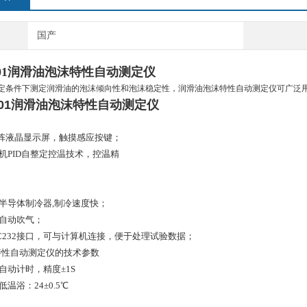
国产
101润滑油泡沫特性自动测定仪
定条件下测定润滑油的泡沫倾向性和泡沫稳定性，润滑油泡沫特性自动测定仪可广泛
2101润滑油泡沫特性自动测定仪
40点阵液晶显示屏，触摸感应按键；
算机PID自整定控温技术，控温精
能半导体制冷器,制冷速度快；
，自动吹气；
RC232接口，可与计算机连接，便于处理试验数据；
特性自动测定仪的技术参数
：自动计时，精度±1S
低温浴：24±0.5℃