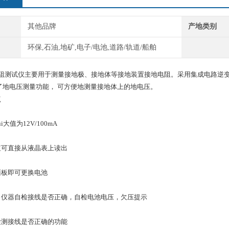
其他品牌
产地类别
环保,石油,地矿,电子/电池,道路/轨道/船舶
地电阻测试仪主要用于测量接地极、接地体等接地装置接地电阻。采用集成电路逆
了地电压测量功能， 可方便地测量接地体上的地电压。
点
大值为12V/100mA
值可直接从液晶表上读出
面板即可更换电池
：仪器自检接线是否正确，自检电池电压，欠压提示
检测接线是否正确的功能