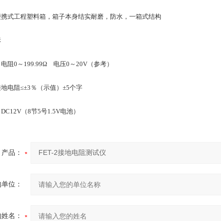
便携式工程塑料箱，箱子本身结实耐磨，防水，一箱式结构
标
阻0～199.99Ω 电压0～20V（参考）
地电阻≤±3％（示值）±5个字
C12V（8节5号1.5V电池）
产品：
的单位：
的姓名：