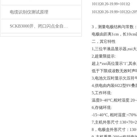
1011Ω
0.20-19.99×1011Ω
电缆识别仪测试原理
1012Ω
0.20-19.99×1012Ω
±20
SCKB3000开、闭口闪点全自动测定仪 仪器特点
3，测量电极结构与常数
电极由距离1cm，长10
二，其它特性
1,三位半液晶显示器,zui大
2,超量限提示:
超上*zui高位显示‘1’,
低于下限或读数无效时声
3,电池欠压时显示欠压符
4,供电由内装6f22型9V
5,工作环境:
温度0~40°C,相对湿度:20~
6,存储环境:
-15~40°C, 相对湿度:<70%
7,主机外形尺寸:130×70×
8，电极盒外形尺寸：130×
9, 主机重量:200g(包括电池