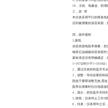
10，主机、电极盒、防潮
三，原 理
本仪表采用平行的两条电极
压到被测量的涂层表面，
四，操作规程
1,接线:
涂层表面电阻率测量：把
钢质石油储罐涂层表面对
家标准还没有明确规定，按
1×107Ω到小于1×1010Ω
2，通过仪表的转盘开关
3，读数：等待必要的响应
阻低于量限读数无效,需改
阻率在测量时往往电阻值
4，退出：把转盘开关转到
5, 拆线：仪表停止工作
6，结束：仪表用毕之后