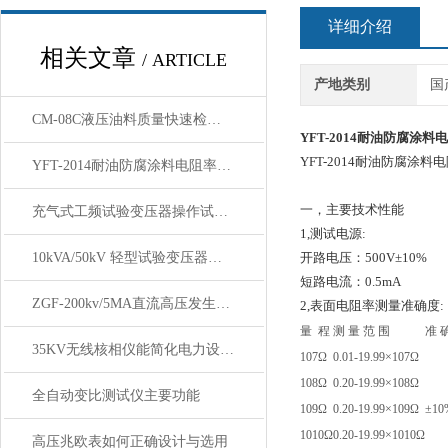
详细介绍
相关文章
/ ARTICLE
产地类别
国
CM-08C液压油料质量快速检定电导仪 的详细介绍
YFT-2014耐油防腐涂
YFT-2014耐油防腐涂料
YFT-2014耐油防腐涂料电阻率测定仪原理操作规程
一，主要技术性能
充气式工频试验变压器操作试验方法及注意事项
1,测试电源:
10kVA/50kV 轻型试验变压器操作箱/台产品参数
开路电压：500V±10%
短路电流：0.5mA
ZGF-200kv/5MA直流高压发生器【上海康登电气】
2,表面电阻率测量准确度:
量 程
测 量 范 围
准 
35KV无线核相仪能简化电力设备的相位检测流程
107Ω
0.01-19.99×107Ω
108Ω
0.20-19.99×108Ω
全自动变比测试仪主要功能
109Ω
0.20-19.99×109Ω
±10
1010Ω
0.20-19.99×1010Ω
高压兆欧表如何正确设计与选用