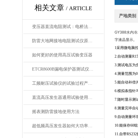
相关文章
/ ARTICLE
产地类别
变压器直流电阻测试：电桥法和电压降法详解
GY388水
字液晶显示。
防雷大地网接地电阻测试仪原理/功能说明
1采用微电脑
如何更好的使用高压试验变压器
2.自动测量R
3.测试电压为
ETCR8600B漏电保护器测试仪 性能
4.测量范围为
5.能自动补
工频耐压试验仪的试验过程产品讲解
6.模拟条指
直流高压发生器通用试验使用方法操作步骤
7.随时显示
8.测量完毕
摇表测防雷接地使用方法
9.自动测量
10.能保存6
超低频高压发生器如何大功率发动机耐压试验方法
11.自带R