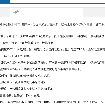
国产
内冷发电机绝缘电阻计用于水内冷发电机的绝缘电阻、吸收比和极化指数的测量。 该仪
控制，菜单操作，大屏幕液晶LCD点阵显示，低压屏蔽法测量，性能稳定，属智能化仪
15、R60、R600，自动计算吸收比、极化指数。
负高压2500V，带载能力强。绕组与汇水管间电阻（水阻）低至70kΩ时，测试电压跌落
0 ~10GΩ，自动切换量程。
偿并消除水的极化电势对测试结果的影响。汇水管与机座间电阻低至3kΩ时，仍能保证
针与数字显示相结合，形象的表明数据的变化趋势及准确的测量结果。
测试时间，且每隔15秒蜂鸣器自动鸣叫提示。
自动泄放高压，高压泄放时间不超过5秒。
环境温度、空气湿度及每次测试的日期与时间。
0组测量结果，且数据20年可不丢失。
S232接口，能与计算机数据通信；自带打印机，可对测量结果进行打印，免去了抄表工作