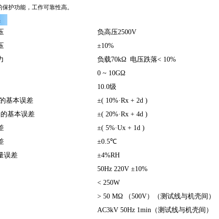
*的保护功能，工作可靠性高。
压
负高压
2500V
压
±
10%
力
负载
70k
Ω
电压跌落
< 10%
0 ~ 10G
Ω
10.0级
的基本误差
±
( 10%
·
Rx + 2d )
围的基本误差
±
( 20%
·
Rx + 4d )
差
±
( 5%
·
Ux + 1d )
差
±
0.5
℃
量误差
±
4%RH
50Hz 220V ±
10%
< 250W
> 50 M
Ω
（
500V
）（测试线与机壳间）
AC3kV 50Hz 1min（测试线与机壳间）