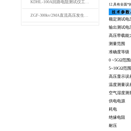
KDHL-100A回路电阻测试仪工作原理及操作方式
12.具有全面
ZGF-300kv/2MA直流高压发生器技术参数特点
额定测试电
输出测试电
高压带载能
测量范围
准确度等级
0 ~5G
Ω
范围
5~10G
Ω
范
高压显示误
温度测量误
空气湿度测
供电电源
耗电
绝缘电阻
耐压