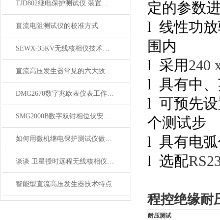
TJD802继电保护测试仪 装置特点与技术参数
定的参数
l
线性功放
直流电阻测试仪的校准方式
围内
SEWX-35KV无线核相仪技术参数
l
采用
240 
直流高压发生器常见的六大故障排查技巧
l
具有中、
DMG2670数字兆欧表仪表工作原理功能特点
l
可预先设
SMG2000B数字双钳相位伏安表讲解
个测试步
l
具有电弧
如何用微机继电保护测试仪做频率滑差测试
l
选配
RS2
谈谈 卫星授时远程无线核相仪 特点
智能型直流高压发生器技术特点
程控绝缘耐
耐压测试