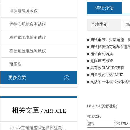
详细介绍
泄漏电流测试仪
程控安规综合测试仪
产地类别
国
程控接地电阻测试仪
■ 测试电压、泄漏电流、
■ 测试报警值可连续任意
程控耐压电压测试仪
■ 相位自动转换
■ 超限声光报警
耐压仪
■ 真有效值AC/DC变换
■ 测量频宽可达1MHZ
更多分类
■ 灵活的一体式和分体
LK2675E(无源泄漏）
相关文章
/ ARTICLE
技术指标
型号
LK2675A
150KV工频耐压试验操作注意事项