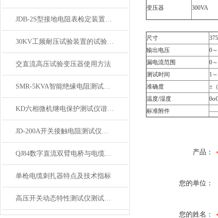
变压器
300VA
JDB-2S型接地电阻表检定装置技术参数
尺寸
37
30KV工频耐压试验装置的试验操作步骤
输出电压
0～
漏电流范围
0～
交直流高压试验变压器使用方法
测试时间
1～
SMR-5KVA智能绝缘电阻测试仪主要技术指标
准确度
±（
о
温度/湿度
0
KD六相微机继电保护测试仪谐波制动系数校验
标准附件
—
JD-200A开关接触电阻测试仪技术参数
产品：
QJ84数字直流双臂电桥与电缆导体夹具
单枪电缆刺扎器特点及技术指标
您的单位：
高压开关动态特性测试仪测试疑难解答
您的姓名：