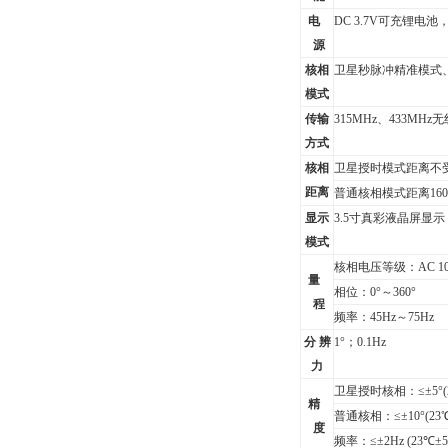
电
DC 3.7V
可充锂电池，
源
核相
卫星秒脉冲精准模式
模式
传输
315MHz
、433MHz
方式
核相
卫星授时模式距离不受
距离
普通核相模式距离160
显示
3.5
寸真彩液晶屏显示
模式
核相电压等级：AC
1
量
相位：0°～360°
程
频率：45Hz～75Hz
分 辨
1
°；0.1Hz
力
卫星授时核相：≤±5°
精
普通核相：≤±10°
(23
度
频率：≤±2Hz
(23
℃±