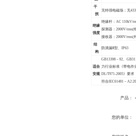
干
无特强电磁场；无433
扰
绝缘杆：AC 110kV
绝缘
探测器：2000V/r
强度
接收器：2000V/rm
结
防滴漏Ⅱ型
、IP63
构
GB13398
－92、GB3
适合
力行业标准《带电作业
安规
DL/T971-2005》要求
符合IEC61481－A2:20
产品：
您的单位：