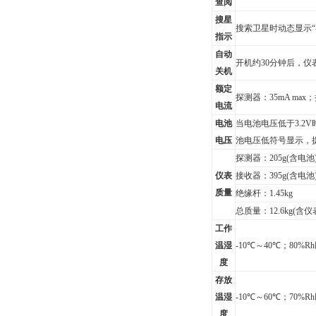
查阅
搜星
搜索卫星时动态显示“--
指示
自动
开机约30分钟后，
关机
额定
探测器：35mA max；
电流
电池
当电池电压低于3.2
电压
池电压低符号显示，
探测器：205g(含电池
仪表
接收器：395g(含电池
质量
绝缘杆：1.45kg
总质量：12.6kg(含仪
工作
温湿
-10
℃
～
40
℃；80%R
度
存放
温湿
-10
℃
～
60
℃；70%R
度