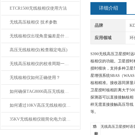
详细介绍
ETCR1500无线核相仪使用方法
无线高压核相仪 技术参数
品牌
K
无线核相仪出现角度偏差是什么原因？如何解决？
应用领域
环
高压无线核相仪(检查额定电压)
S390无线高压卫星授
核相仪的功能。卫星授时
无线高压核相仪的校准周期一般是多久
授时模块，支持多种卫星导航
星增强系统SBAS（WAA
无线核相仪如何正确使用？
核相精准。接收器同屏显示
卫星授时核相距离大于50
如何确保TAG8000高压无线核相仪长期测量稳定性
探测器可以直接接触核相
样无需直接接触高压导线
如何通过10KV高压无线核相仪实现远程监测与精确测试？
等。
35KV无线核相仪能简化电力设备的相位检测流程
功
无线高压卫星授时语
能