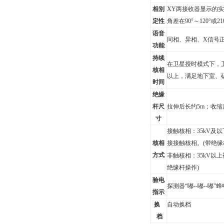
相别
XY
两接收器显示的实时
定性
角差在90°～120°或21
语音
同相、异相、X信号
功能
持续
在卫星授时模式下，
核相
以上，满足地下室、
时间
绝缘
杆尺
拉伸后长约5m；收缩后
寸
接触核相：35kV及
核相
接接触
核相。(带绝缘
方式
非触核相：35kV以上
绝缘杆操作)
验电
探测器
“嘟--嘟--嘟"
指示
换
自动换档
档