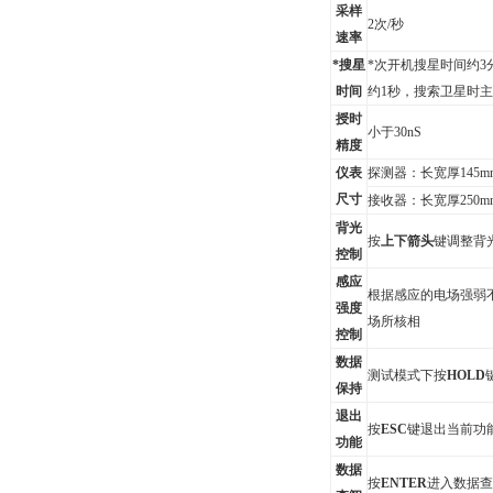
采样
2
次/秒
速率
*搜星
*次开机搜星时间约3
时间
约1秒，搜索卫星时
授时
小于30nS
精度
仪表
探测器：长宽厚145mm
尺寸
接收器：长宽厚250mm×
背光
按
上下箭头
键调整背
控制
感应
根据感应的电场强弱
强度
场所核相
控制
数据
测试模式下按
HOLD
保持
退出
按
ESC
键退出当前功
功能
数据
按
ENTER
进入数据查