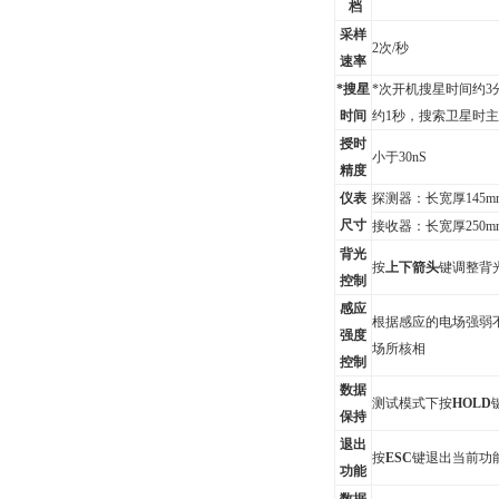
档
采样
2
次/秒
速率
*搜星
*次开机搜星时间约3
时间
约1秒，搜索卫星时
授时
小于30nS
精度
仪表
探测器：长宽厚145mm
尺寸
接收器：长宽厚250mm×
背光
按
上下箭头
键调整背
控制
感应
根据感应的电场强弱
强度
场所核相
控制
数据
测试模式下按
HOLD
保持
退出
按
ESC
键退出当前功
功能