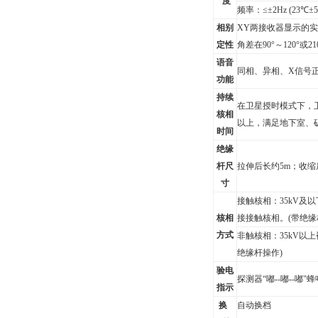
度
频率：≤±2Hz
(23
℃±
相别
XY
两接收器显示的实时
定性
角差在90°～120°或21
语音
同相、异相、X信号
功能
持续
在卫星授时模式下，
核相
以上，满足地下室、
时间
绝缘
杆尺
拉伸后长约5m；收缩后
寸
接触核相：35kV及
核相
接接触
核相。(带绝缘
方式
非触核相：35kV以上
绝缘杆操作)
验电
探测器
“嘟--嘟--嘟"
指示
换
自动换档