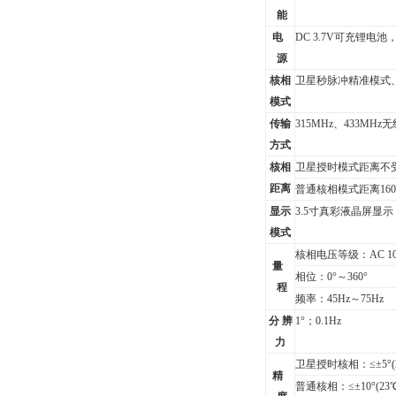
能
电
DC 3.7V
可充锂电池，
源
核相
卫星秒脉冲精准模式
模式
传输
315MHz
、433MHz
方式
核相
卫星授时模式距离不受
距离
普通核相模式距离160
显示
3.5
寸真彩液晶屏显示
模式
核相电压等级：AC
1
量
相位：0°～360°
程
频率：45Hz～75Hz
分 辨
1
°；0.1Hz
力
卫星授时核相：≤±5°
精
普通核相：≤±10°
(23