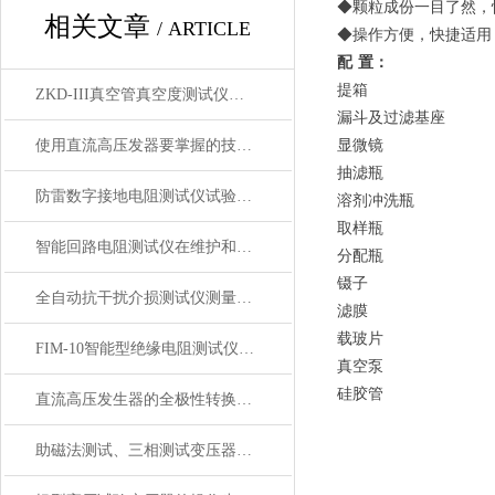
◆颗粒成份一目了然，
相关文章
/ ARTICLE
◆操作方便，快捷适用
配 置
：
提箱
ZKD-III真空管真空度测试仪主要特点
漏斗及过滤基座
使用直流高压发器要掌握的技术要点
显微镜
抽滤瓶
防雷数字接地电阻测试仪试验步骤
溶剂冲洗瓶
取样瓶
智能回路电阻测试仪在维护和测试中遇到的问题
分配瓶
镊子
全自动抗干扰介损测试仪测量方式及原理
滤膜
载玻片
FIM-10智能型绝缘电阻测试仪主要特点
真空泵
硅胶管
直流高压发生器的全极性转换是一个怎么样的过程呢？
助磁法测试、三相测试变压器直流电阻测试仪功能与技术