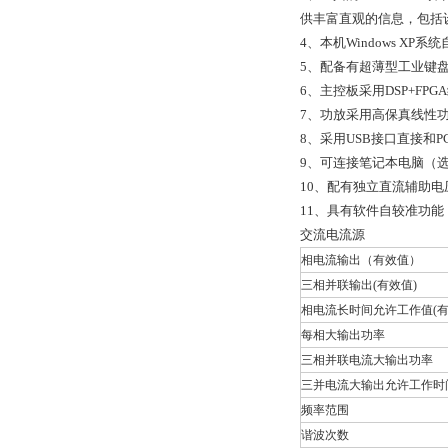
供丰富直观的信息，包括
4、本机Windows 
5、配备有超薄型工业键
6、主控板采用DSP+F
7、功放采用高保真线性
8、采用USB接口直接和
9、可连接笔记本电脑（
10、配有独立直流辅助电
11、具有软件自较准功
交流电流源
相电流输出（有效值）
三相并联输出(有效值)
相电流长时间允许工作值(有
每相大输出功率
三相并联电流大输出功率
三并电流大输出允许工作时
频率范围
谐波次数