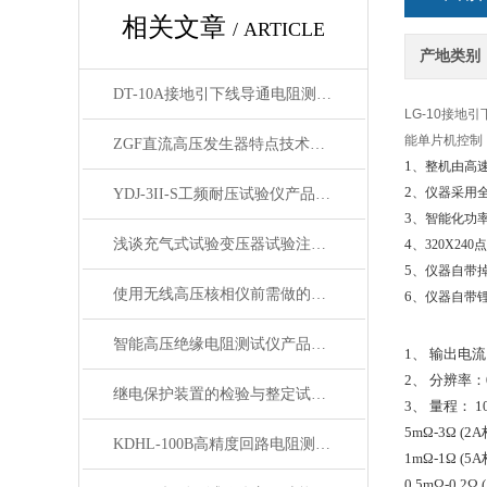
相关文章
/ ARTICLE
产地类别
DT-10A接地引下线导通电阻测试仪 技术参数
LG-10接
能单片机控制
ZGF直流高压发生器特点技术参数
1
、整机由高
2
、仪器采用
YDJ-3II-S工频耐压试验仪产品简介
3
、智能化功率
浅谈充气式试验变压器试验注意事项
4
、
320X240
点
5
、仪器自带
使用无线高压核相仪前需做的准备事项
6
、仪器自带
智能高压绝缘电阻测试仪产品特征
1、 输出电流
2、 分辨率：0
继电保护装置的检验与整定试验操作规范
3、 量程： 1
5mΩ-3Ω (2A
KDHL-100B高精度回路电阻测试仪特点
1mΩ-1Ω (5A
0.5mΩ-0.2Ω 