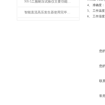
NY-5工频耐压试验仪主要功能及特点
4、 准确度：
5、 工作温度
智能直流高压发生器使用完毕后应该注意放电步骤
6、 工作湿度
您
您
联
常