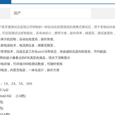
国产
地引下线导通测试仪是我公司研制的一种自动化程度很高的便携式测试仪，用于变电站
，可实现测试过程智能化，具有体积小，携带方便，操作简单，精度高，测试速度快
速单片机控制，自动化程度高，操作简便。
全新电源技术，电流档位多，测量范围宽，
管理技术，仪器总是工作在zui小功率状态，有效减轻仪器内部发热，节约能源。
阵的超小像素点的
65K
真彩色液晶，强光下清晰显示
掉电存储，可存储
1000
组测试数据，可随时查阅
锂电池，内置充电器，一体化设计，操作方便
： 1A、2A、5A、10A
.1μΩ
0mΩ-6Ω (1A档)
档)
档)
(10A档)