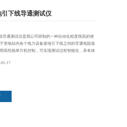
接地引下线导通测试仪
引下线导通测试仪是我公司研制的一种自动化程度很高的便
于变电站内各个电力设备接地引下线之间的导通电阻值
用高性能单片机控制，可实现测试过程智能化，具有体
，操作简单，精度高，测试速度快，复测性好，读数直
-01-17
要求的理想仪器。
言