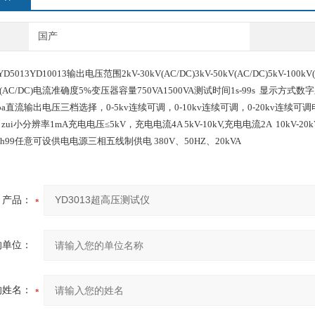
国产
D5013YD10013输出电压范围2kV-30kV(AC/DC)3kV-50kV(AC/DC)5kV-1
0)mA(AC/DC)电流准确度5%变压器容量750VA1500VA测试时间1s-99s 显
5kpa直流输出电压三档选择，0-5kv连续可调，0-10kv连续可调，0-20kv连
i小分辨率1mA充电电压≤5kV，充电电流4A 5kV-10kV,充电电流2A 10kV-20
-99h99任意可设供电电源三相五线制供电 380V、50HZ、20kVA
产品：
的单位：
的姓名：