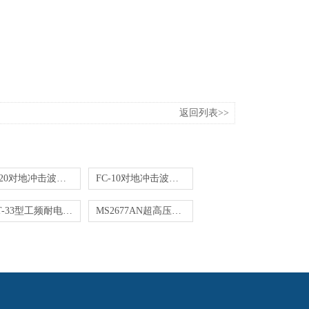
返回列表>>
FC-20对地冲击波耐压试验仪
FC-10对地冲击波耐压试验仪
PVT-33型工频耐电压试验仪
MS2677AN超高压耐压测试仪