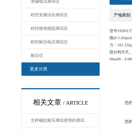
泄漏电流测试仪
程控安规综合测试仪
产地类别
程控接地电阻测试仪
型号YD3013Y
限(0.5-2
程控耐压电压测试仪
力：101.2
阻分档方式，zu
耐压仪
99m99，0
更多分类
相关文章
/ ARTICLE
您
怎样确定耐压测试使用的测试电压呢？
您