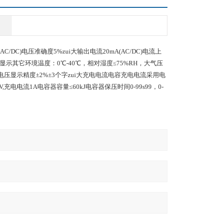
00kV(AC/DC)电压准确度5%zui大输出电流20mA(AC/DC)电流上
示方式数字显示其它环境温度：0℃-40℃，相对湿度≤75%RH，大气压
续可调电压显示精度±2%±3个字zui大充电电流电容充电电流采用电
kV,充电电流1A电容器容量≤60kJ电容器保压时间0-99s99，0-