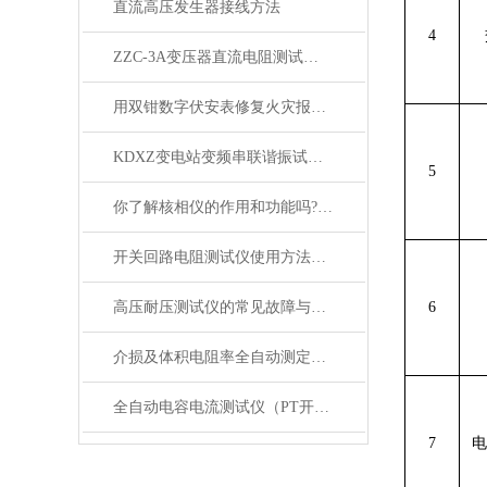
直流高压发生器接线方法
4
ZZC-3A变压器直流电阻测试仪使用方法
用双钳数字伏安表修复火灾报警系统中的接地
KDXZ变电站变频串联谐振试验装置技术参数
5
你了解核相仪的作用和功能吗?使用核相仪要注意哪些事项?
开关回路电阻测试仪使用方法和注意事项
高压耐压测试仪的常见故障与排除方法
6
介损及体积电阻率全自动测定仪的性能特点
全自动电容电流测试仪（PT开口三角）工作原理
7
电