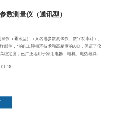
5电参数测量仪（通讯型）
参数测量仪（通讯型）（又名电参数测试仪、数字功率计）,
样部件，*的PLL锁相环技术和高精度的A/D，保证了仪
高稳定度，已广泛地用于家用电器、电机、电热器具、
电源、变压器等诸多领域。新款电参数测试仪功能更
-01-18
电参数小功率、大功率单相、三相电参数谐波电参数满
要
言