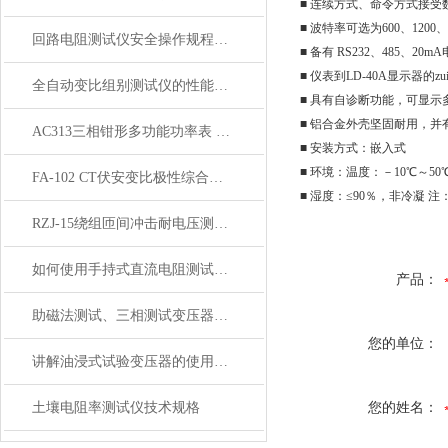
■ 连续方式、命令方式接受
■ 波特率可选为600、1200、2
回路电阻测试仪安全操作规程是怎样的?
■ 备有 RS232、485、20
■ 仪表到LD-40A显示器的z
全自动变比组别测试仪的性能特点
■ 具有自诊断功能，可显示
■ 铝合金外壳坚固耐用，
AC313三相钳形多功能功率表 讲解
■ 安装方式：嵌入式
■ 环境：温度：－10℃～50
FA-102 CT伏安变比极性综合测试仪技术参数
■ 湿度：≤90％，非冷凝 注：
RZJ-15绕组匝间冲击耐电压测试仪 系统简解
如何使用手持式直流电阻测试仪？
产品：
助磁法测试、三相测试变压器直流电阻测试仪功能与技术
您的单位：
讲解油浸式试验变压器的使用方法
土壤电阻率测试仪技术规格
您的姓名：