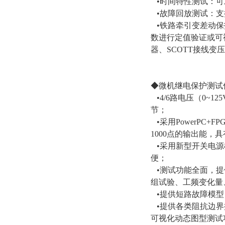
•时间特性测试：可对i
•故障回放测试：支持
•铁路牵引变差动保
数进行定值验证或可视
器、SCOTT接线变
◆微机继电保护测试
•4/6路电压（0~1
节；
•采用PowerPC
1000点的输出能
•采用新型开关电源
便；
•测试功能全面，提
组试验、工频变化量
•提供短路故障模型
•提供各类阻抗边界
可视化动态图型测试