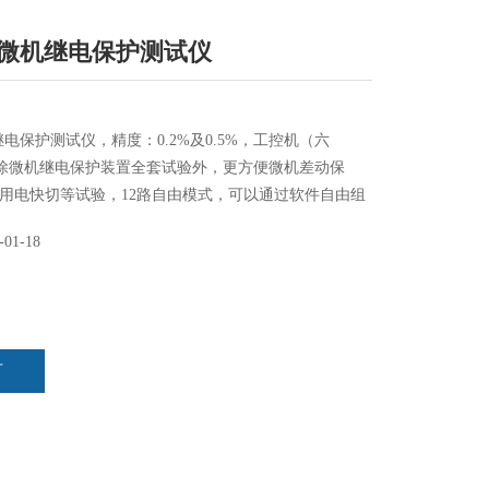
00A微机继电保护测试仪
微机继电保护测试仪，精度：0.2%及0.5%，工控机（六
I，除微机继电保护装置全套试验外，更方便微机差动保
用电快切等试验，12路自由模式，可以通过软件自由组
L/T624-2010 带录波回放功能
-01-18
言