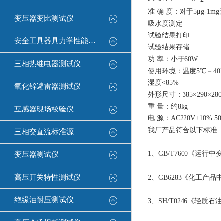
准 确 度：对于5μg-1
变压器变比测试仪
吸水度测定
试验结果打印
安全工具器具力学性能测试机
试验结果存储
功 率：小于60W
三相热继电器测试仪
使用环境：温度5℃－4
湿度<85%
氧化锌避雷器测试仪
外形尺寸：385×290×28
重 量：约8kg
互感器现场校验仪
电 源：AC220V±10% 50
我厂产品符合以下标准
三相交直流标准源
1、GB/T7600《运
变压器测试仪
高压开关特性测试仪
2、GB6283《化工
绝缘油耐压测试仪
3、SH/T0246《轻