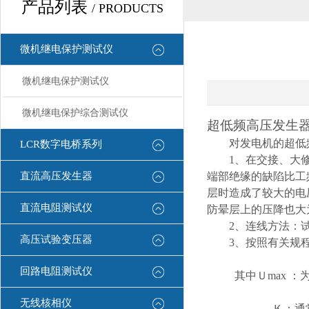
产品列表
/ PRODUCTS
微机继电保护测试仪
微机继电保护测试仪
微机继电保护综合测试仪
超低频高压发生
对发电机的超低
LCR数字电桥系列
1
、在交接、大
直流高压发生器
端部绝缘的缺陷比工
层时造成了较大的电
直流电阻测试仪
防晕层上的压降也大
2
、连线方法：
高压试验变压器
3
、按照有关规
回路电阻测试仪
其中Ｕ
max
：
无线核相仪
Ｋ：通