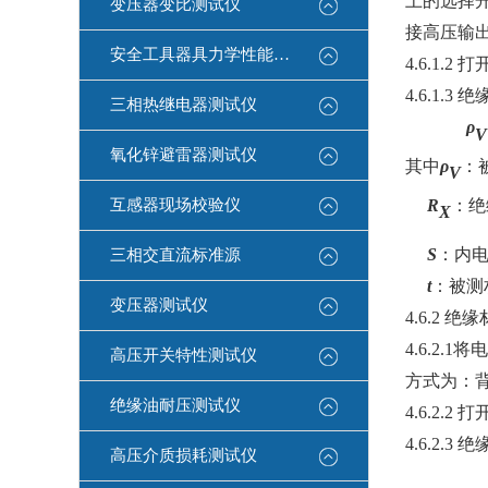
上的选择
变压器变比测试仪
接高压输
安全工具器具力学性能测试机
4.6.1.2
打
4.6.1.3
绝
三相热继电器测试仪
ρ
V
氧化锌避雷器测试仪
其中
ρ
：
V
R
：绝
互感器现场校验仪
X
S
：内
三相交直流标准源
t
：被测
变压器测试仪
4.6.2
绝缘
4.6.2.1
将电
高压开关特性测试仪
方式为：
绝缘油耐压测试仪
4.6.2.2
打
4.6.2.3
绝
高压介质损耗测试仪