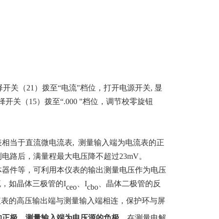
择开关（
21
）拨至“电流"档位，打开电源开关
,
显
择开关（
15
）拨至“
.000
"
档位，调节校零旋钮
表相当于直流微电流表
,
测量输入端为电流表的正
测电路后，满量程最大电压降不超过
23mV
。
体器件等，可利用本仪表的输出测量电压作为电压
流，如晶体三极管的
I
、
I
、晶体二极管的反
ceo
cbo
仪表的高压输出端与测量输入端相连，保护环与屏
的正极、测量输入端为电压源的负极
，在测量电解