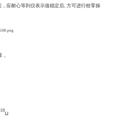
间，应耐心等到仪表示值稳定后
,
方可进行校零操
算，
：
18
Ω