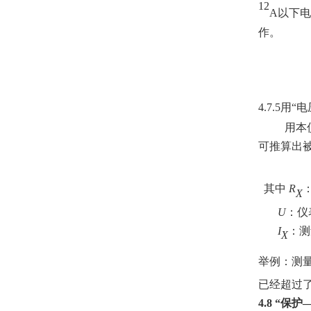
12
A
以下电
作。
4.7.5
用“电
用本
可推算出
其中
R
X
U
：仪
I
：测
X
举例：测
已经超过
4.8
“保护