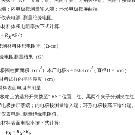
开关拨至“
RV
"
位置，红、黑两个夹子分别夹在红、黑两个接线
出端；内电极接测量输入端；环形电极接屏蔽端。
开仪表电源
,
测量绝缘电阻。
缘材料体积电阻率按下式计算
:
= R
×
S / t
X
被测材料体积电阻率（
Ω
-cm
）
缘电阻测量结果（
Ω）
2
2
电极圆柱面面积（
cm
）本厂电极
S =19.63 cm
(
直径
D = 5cm )
材料试样的平均厚度（
cm
）
材料表面电阻率测量
极箱上的选择开关拨至“
RS
"
位置，红、黑两个夹子分别夹在红
背电极接屏蔽端；内电极接测量输入端；环形电极接高压输出端
开仪表电源
,
测量绝缘电阻值。
缘材料表面电阻率按下式计算
:
ρ
= R
×
K
S
X
S