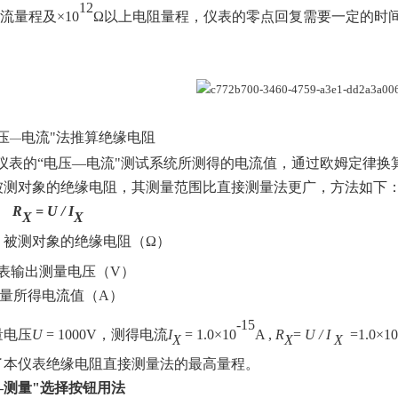
12
流量程及×
10
Ω以上电阻量程，仪表的零点回复需要一定的时
压
电流"法推算绝缘电阻
—
仪表的
“电压
—
电流
"测试系统所测得的电流值，通过欧姆定律换
被测对象的绝缘电阻，其测量范围比直接测量法更广，方法如下
R
= U / I
X
X
：被测对象的绝缘电阻（
Ω）
表输出测量电压（
V
）
量所得电流值（
A
）
-15
量电压
U
= 1000V
，测得电流
I
= 1.0
×
10
A ,
R
=
U / I
=1.0
×
10
X
X
X
了本仪表绝缘电阻直接测量法的最高量程。
—
测量
"选择按钮用法