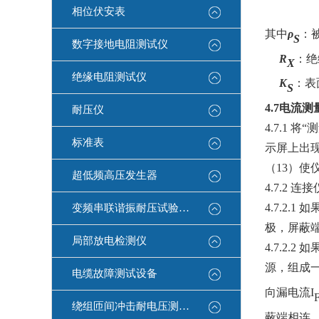
相位伏安表
其中
ρ
：
S
数字接地电阻测试仪
R
：绝
X
绝缘电阻测试仪
K
：表
S
4.7
电流测
耐压仪
4.7.1
将“
标准表
示屏上出现
（
13
）使
超低频高压发生器
4.7.2
连接
4.7.2.1
如
变频串联谐振耐压试验装置
极，屏蔽
局部放电检测仪
4.7.2.2
如
源，组成一
电缆故障测试设备
向漏电流
I
绕组匝间冲击耐电压测试仪
蔽端相连