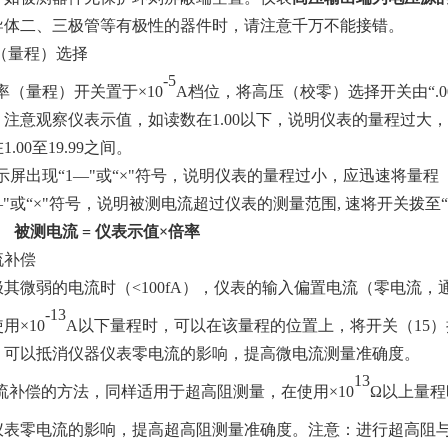
导体二、三极管等有极性的器件时，请注意千万不能接错。
（量程）选择
-5
率（量程）开关置于
×
10
A
档位，将高压（校零）选择开关由“
.
。注意观察仪表示值，如读数在
1.00
以下，说明仪表的量程过大，
在
1.00
至
19.99
之间。
示屏出现
“
1
—
"或“×"符号，说明仪表的量程过小，应迅速将量
—
"或“×"符号，说明被测电流超过仪表的测量范围
,
速将开关拨至“
被测电流
=
仪表示值×倍率
流补偿
极其微弱的电流时（
<100fA
），仪表的输入偏置电流（零电流，
-13
用×
10
A
以下量程时，可以在该量程的位置上，将开关（
15
）
，可以抵消仪器仪表零电流的影响，提高微电流测量准确度。
13
流补偿的方法，同样适用于超高阻测量，在使用
×
10
Ω以上量
仪表零电流的影响，提高超高阻测量准确度。注意：进行超高阻与