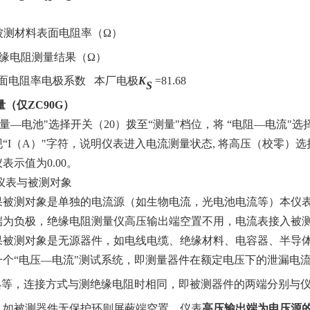
被测材料表面电阻率（
Ω）
缘电阻测量结果（
Ω）
面电阻率电极系数
本厂电极
K
=81.68
S
量（仅
ZC90G
）
测量
—
电池
"选择开关（
20
）拨至“测量"档位，将 “电阻
—
电流
"选
“
I
（
A
）"字符，说明仪表进入电流测量状态
,
将高压（校零）选
仪表示值为
0
.
00
。
仪表与被测对象
果被测对象是单独的电流源（如生物电流，光电池电流等）本仪
端为负极，绝缘电阻测量仪高压输出端空置不用，电流表接入被
果被测对象是无源器件，如电线电缆、绝缘材料、电容器、半导
个“电压
—
电流
"测试系统，即测量器件在额定电压下的泄漏电
等，连接方式与测绝缘电阻时相同，即被测器件的两端分别与
F
，如被测器件无保护环则屏蔽端空置。仪表
高压输出端为电压源