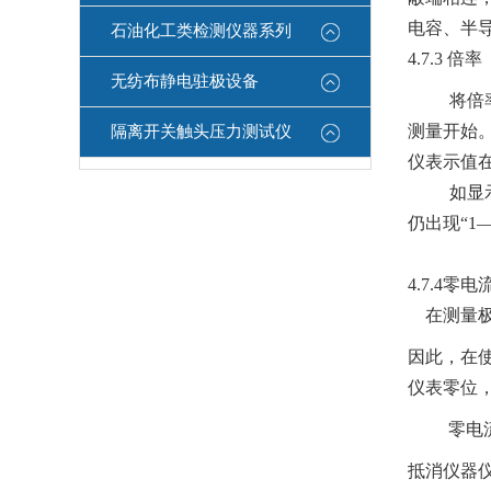
电容、半
石油化工类检测仪器系列
4.7.3
倍率
无纺布静电驻极设备
将倍
测量开始
隔离开关触头压力测试仪
仪表示值
如显
仍出现“
1
4.7.4
零电
在测量
因此，在使
仪表零位
零电
抵消仪器