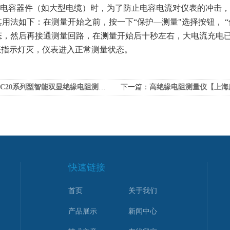
电容器件（如大型电缆）时，为了防止电容电流对仪表的冲击，
其用法如下：在测量开始之前，按一下“保护
—
测量
"选择按钮， 
态，然后再接通测量回路，在测量开始后十秒左右，大电流充电已
态指示灯灭，仪表进入正常测量状态。
C20系列型智能双显绝缘电阻测试仪产品特性与技术参数
下一篇：
高绝缘电阻测量仪【上海康登
快速链接
首页
关于我们
产品展示
新闻中心